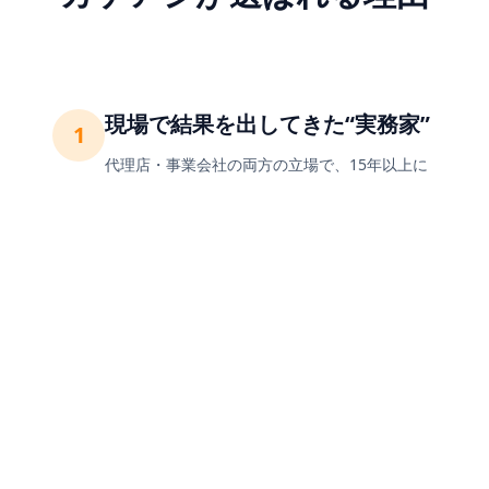
現場で結果を出してきた“実務家”
1
代理店・事業会社の両方の立場で、15年以上に
わたりWebマーケティングに従事。「戦略だ
け」「手だけ」ではなく、事業と現場の両方を
理解した提案・実行が強みです。
広告 × SEO × メディアを横断
2
広告運用、SEO、メディア運営、LP改善、アナ
リティクスなど、チャネルごとではなく「顧客
の行動全体」を見ながら最適解を設計します。