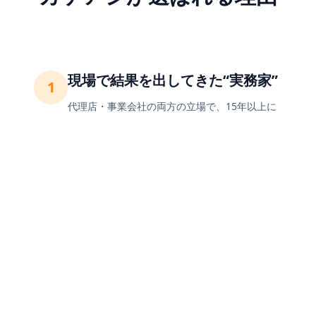
現場で結果を出してきた“実務家”
1
代理店・事業会社の両方の立場で、15年以上に
わたりWebマーケティングに従事。「戦略だ
け」「手だけ」ではなく、事業と現場の両方を
理解した提案・実行が強みです。
広告 × SEO × メディアを横断
2
広告運用、SEO、メディア運営、LP改善、アナ
リティクスなど、チャネルごとではなく「顧客
の行動全体」を見ながら最適解を設計します。