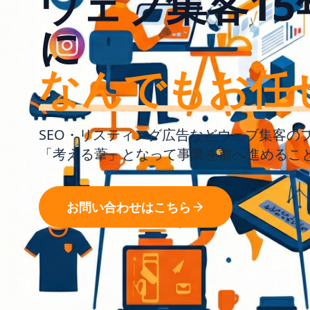
ウェブ集客15
に
なんでもお任
SEO・リスティング広告などウェブ集客の
「考える葦」となって事業を前へ進めるこ
お問い合わせはこちら